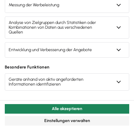
Lexware Einrichtungsservice
Kostenlose, telefonische Starthilfe
für Lexware buchhaltung
basis/plus
Damit du ruckzuck mit
Lexware
buchhaltung basis/plus
durchstarten
kannst, unterstützen wir dich mit
unserem kostenlosen
Einrichtungsservice. Unsere Profis
zeigen dir alles Wichtige direkt im
Programm, auf Wunsch auch mit
Remote-Zugriff.