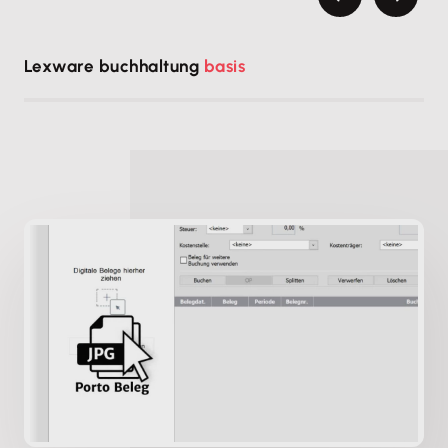
auch noch
Buchhalt
Lexware buchhaltung
basis
Programm 
Entlastun