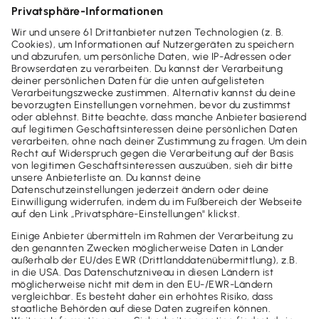
37,80 €
mtl. Rate
(zzgl. MwSt.)
oder
453,60 €
jährl.
(zzgl. MwSt.)
Jetzt bestellen
30 Tage testen
Für Windows-Nutzer
Sofort downloaden
1 Arbeitsplatz
Kostenloser Einrichtungsservice
Vollständige Buchhaltung
ELSTER- & DATEV-Schnittstelle
Online-Banking