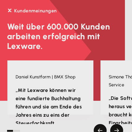
Kundenmeinungen
Weit über 600.000 Kunden
arbeiten erfolgreich mit
Lexware.
Daniel Kunstform | BMX Shop
Simone Thö
Service
„Mit Lexware können wir
„Die Soft
eine fundierte Buchhaltung
heraus ve
führen und sie am Ende des
braucht k
Jahres eins zu eins der
Einarbeit
Steuerfachkraft
zu tun hat
übergeben.“