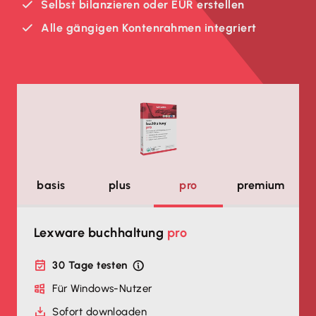
Selbst bilanzieren oder EÜR erstellen
Alle gängigen Kontenrahmen integriert
basis
plus
pro
premium
Lexware buchhaltung
pro
30 Tage testen
Für Windows-Nutzer
Sofort downloaden