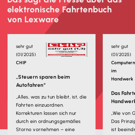
elektronische Fahrtenbuch
von Lexware
sehr gut
sehr gut
(01/2025)
(01/2025)
CHIP
Computer
im
„Steuern sparen beim
Handwerk
Autofahren“
Das Fahr
„Alles, was zu tun bleibt, ist, die
Handwer
Fahrten einzuordnen.
Korrekturen lassen sich nur
„Wie von G
durch ein ordnungsgemäßes
Das Prinz
Storno vornehmen – eine
ist beeind