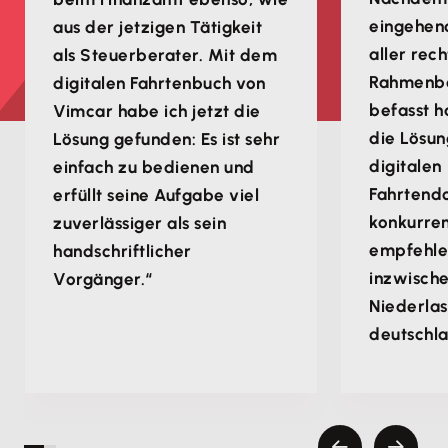
eingehend
aus der jetzigen Tätigkeit
aller rech
als Steuerberater. Mit dem
Rahmenb
digitalen Fahrtenbuch von
befasst h
Vimcar habe ich jetzt die
die Lösun
Lösung gefunden: Es ist sehr
digitalen
einfach zu bedienen und
Fahrtend
erfüllt seine Aufgabe viel
konkurren
zuverlässiger als sein
empfehle
handschriftlicher
inzwische
Vorgänger.“
Niederla
deutschla