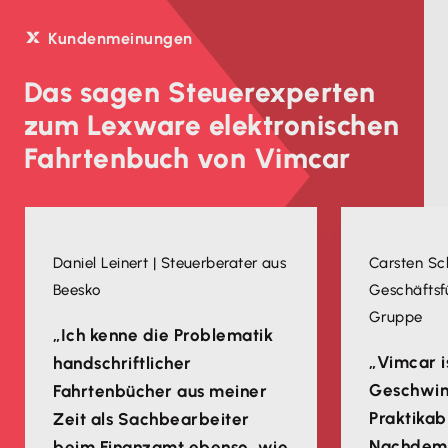
Kundenmeinungen
Das sagen Steuerexperten
zum Lexware elektronischen
Fahrtenbuch von Vimcar
Daniel Leinert | Steuerberater aus
Carsten Sch
Beesko
Geschäftsf
Gruppe
„Ich kenne die Problematik
„Vimcar i
handschriftlicher
Geschwin
Fahrtenbücher aus meiner
Praktikabi
Zeit als Sachbearbeiter
Nachdem 
beim Finanzamt ebenso, wie