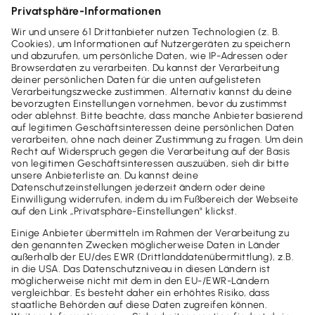
Wie ist der GPS-Empfang bei einem
Fahrzeug mit Spezialverglasung?
Wie bilde ich mehrere, unterschiedliche
Einkunftsarten über das elektronische
Fahrtenbuch ab?
Kostenlose Beratung
Du hast noch weitere Fragen
zu unserer Software? Wir sind
gern für dich da.