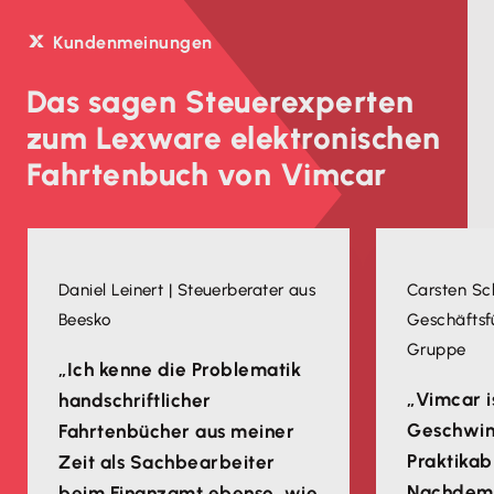
Kundenmeinungen
Das sagen Steuerexperten
zum Lexware elektronischen
Fahrtenbuch von Vimcar
Daniel Leinert | Steuerberater aus
Carsten Sch
Beesko
Geschäftsf
Gruppe
„Ich kenne die Problematik
„Vimcar i
handschriftlicher
Geschwin
Fahrtenbücher aus meiner
Praktikabi
Zeit als Sachbearbeiter
Nachdem 
beim Finanzamt ebenso, wie