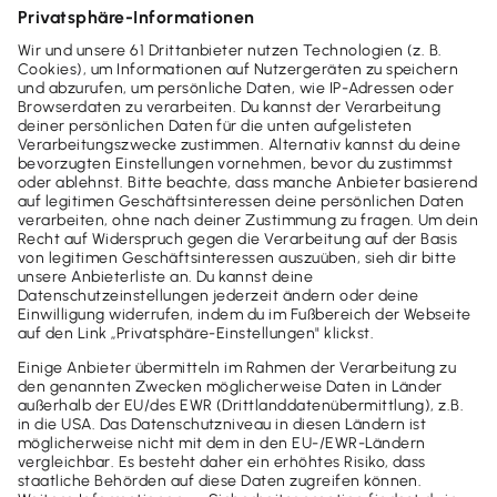
Wie ist der GPS-Empfang bei einem
Fahrzeug mit Spezialverglasung?
Wie bilde ich mehrere, unterschiedliche
Einkunftsarten über das elektronische
Fahrtenbuch ab?
Kostenlose Beratung
Du hast noch weitere Fragen
zu unserer Software? Wir sind
gern für dich da.