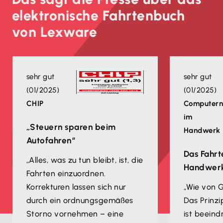
elektronische Fahrtenbuch
von Lexware
sehr gut
sehr gut
(01/2025)
(01/2025)
CHIP
Computer
im
„Steuern sparen beim
Handwerk
Autofahren“
Das Fahr
„Alles, was zu tun bleibt, ist, die
Handwer
Fahrten einzuordnen.
Korrekturen lassen sich nur
„Wie von G
durch ein ordnungsgemäßes
Das Prinz
Storno vornehmen – eine
ist beeind