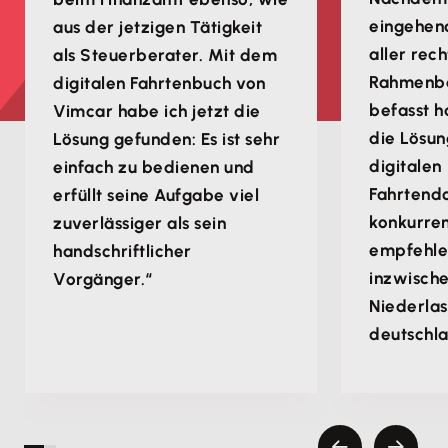
eingehend
aus der jetzigen Tätigkeit
aller rech
als Steuerberater. Mit dem
Rahmenb
digitalen Fahrtenbuch von
befasst h
Vimcar habe ich jetzt die
die Lösun
Lösung gefunden: Es ist sehr
digitalen
einfach zu bedienen und
Fahrtend
erfüllt seine Aufgabe viel
konkurren
zuverlässiger als sein
empfehle
handschriftlicher
inzwische
Vorgänger.“
Niederla
deutschla