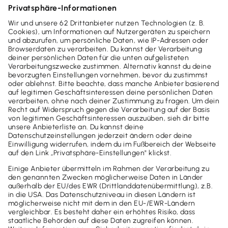
22,90 €
mtl. Rate
(zzgl. MwSt.)
oder
274,80 €
jährl.
(zzgl. MwSt.)
Jetzt bestellen
30 Tage testen
Für Windows-Nutzer
Sofort downloaden
1 Arbeitsplatz
Alles zu Angebot & Rechnung
Verwaltung von Kunden & Lieferanten
Schnittstellen & Service-Module
DATANORM-Schnittstelle