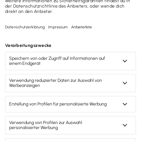
Formelverwaltung
plus
+ Support-Service Paket
Einfache Auftragsverwaltung mit praktischen
Extras inklusive Support-Service Paket
29,80 €
mtl. Rate
(zzgl. MwSt.)
oder
357,60 €
jährl.
(zzgl. MwSt.)
Jetzt bestellen
30 Tage testen