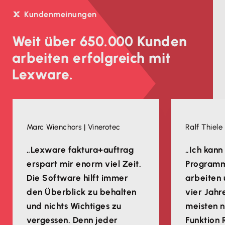
Kundenmeinungen
Weit über 650.000 Kunden
arbeiten erfolgreich mit
Lexware.
Marc Wienchors | Vinerotec
Ralf Thiele 
„Lexware faktura+auftrag
„Ich kann
erspart mir enorm viel Zeit.
Programm 
Die Software hilft immer
arbeiten 
den Überblick zu behalten
vier Jahr
und nichts Wichtiges zu
meisten n
vergessen. Denn jeder
Funktion 