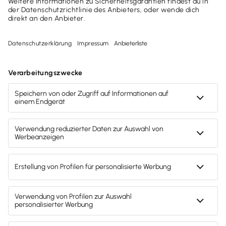
Formelverwaltung
plus
+ Support-Service Paket
Einfache Auftragsverwaltung mit praktischen
Extras inklusive Support-Service Paket
29,80 €
mtl. Rate
(zzgl. MwSt.)
oder
357,60 €
jährl.
(zzgl. MwSt.)
Jetzt bestellen
30 Tage testen