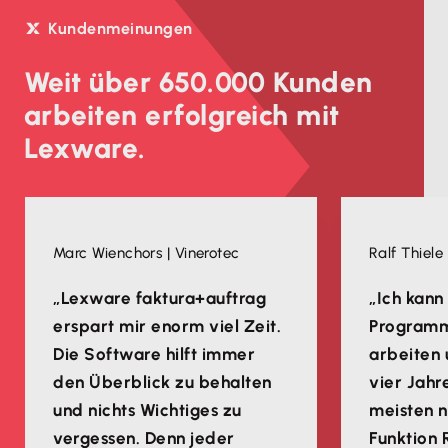
Kundenmeinungen
Weit über 650.000 Kunden
arbeiten erfolgreich mit
Lexware.
Marc Wienchors | Vinerotec
Ralf Thiele 
„Lexware faktura+auftrag
„Ich kann
erspart mir enorm viel Zeit.
Programm 
Die Software hilft immer
arbeiten 
den Überblick zu behalten
vier Jahr
und nichts Wichtiges zu
meisten n
vergessen. Denn jeder
Funktion 