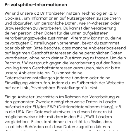
22,90 €
mtl. Rate
(zzgl. MwSt.)
oder
274,80 €
jährl.
(zzgl. MwSt.)
Jetzt bestellen
30 Tage testen
Für Windows-Nutzer
Sofort downloaden
1 Arbeitsplatz
Alles zu Angebot & Rechnung
Verwaltung von Kunden & Lieferanten
Schnittstellen & Service-Module
DATANORM-Schnittstelle