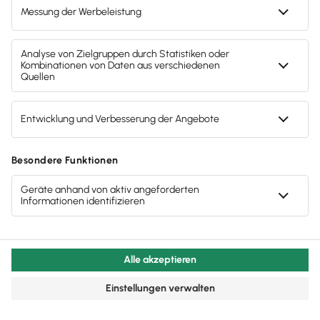
Du hast noch weitere Fragen
zu unserer Software? Wir sind
gern für dich da.
Telefonische Beratung
Hotline:
0800-30-50-600
(Kostenlos)
Wir sind Mo-Fr von 8:00 - 18:00 Uhr für dich da.