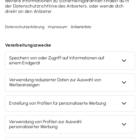
Alle Löhne und Gehälter einfach und korrekt
abrechnen
In- und Auslands­dienstreisen abrechnen
Inkl. Fahrtenbuch
Lexware myCenter
ab
28,90 €
mtl. Rate
(zzgl. MwSt.)
Kostenlose Beratung