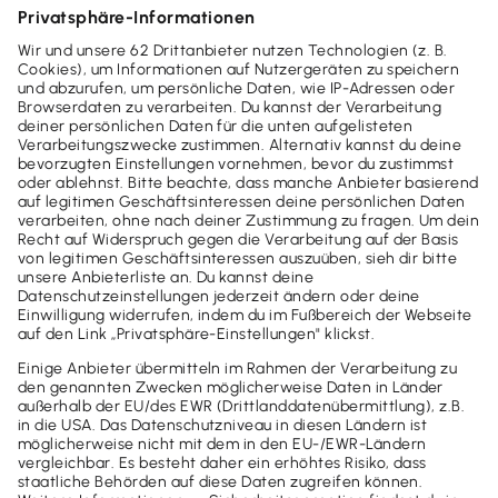
Lexware myCenter
ab
14,90 €
mtl. Rate
(zzgl. MwSt.)
Lexware lohn+gehalt