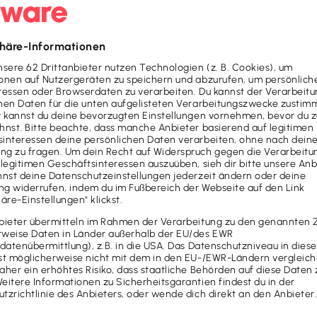
benen Software entnehmen Sie
ne Lexware Software nutzen,
 Fragezeichen-Symbol unter dem
ispiel:
are installieren möchten
lieren müssen