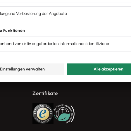
lohn+gehalt
Kundenservice
faktura+auftrag
Support für dein Lexware Produ
warenwirtschaft
Lexware Akademie
inancial office
Mein Konto Login
uer
Widerruf für Verbraucher
Zertifikate