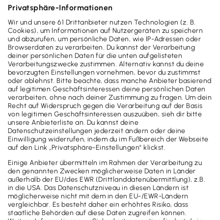
unabhängigen Wirtschafts­prüfungs­gesellschaft
getestet und für gut befunden wurde. Für dich heißt
das: ein Höchstmaß an gesetzlicher Sicherheit, wenn
es um die Einhaltung der GoBD geht. Mehr noch:
Dank dem Betriebs­prüfer-Export bist du für eine
Betriebsprüfung jederzeit bestens gerüstet. Denn
du stellest die nötigen Daten im Handumdrehen
zusammen und exportierst diese per Klick an die
Finanzverwaltung. Einfacher geht´s nicht.
Mehr anzeigen
Lexware warenwirtschaft
premium