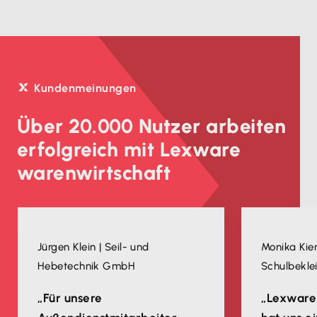
Kundenmeinungen
Über 20.000 Nutzer arbeiten
erfolgreich mit Lexware
warenwirtschaft
Jürgen Klein | Seil- und
Monika Kien
Hebetechnik GmbH
Schulbekle
„Für unsere
„Lexware