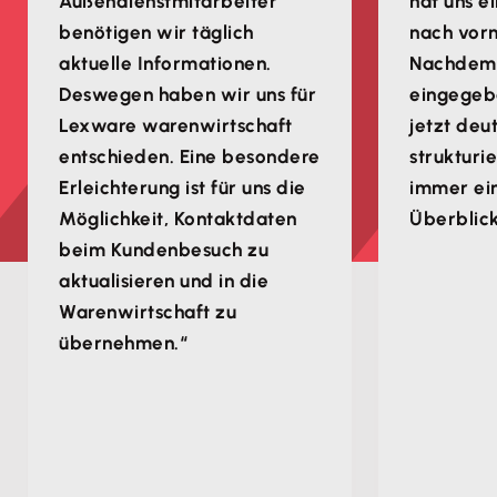
Außendienstmitarbeiter
hat uns e
benötigen wir täglich
nach vorn
aktuelle Informationen.
Nachdem w
Deswegen haben wir uns für
eingegebe
Lexware warenwirtschaft
jetzt deu
entschieden. Eine besondere
strukturi
Erleichterung ist für uns die
immer ei
Möglichkeit, Kontaktdaten
Überblick
beim Kundenbesuch zu
aktualisieren und in die
Warenwirtschaft zu
übernehmen.“