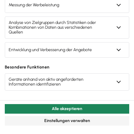
Mit Serien-und
Chargennummernverwaltung,
Mehrlagerfähigkeit und vielem mehr
Benötigst du weitere Funktionen, die dir noch mehr
Möglichkeiten bieten? Dann ist
Lexware
warenwirtschaft premium
die richtige Lösung für
dich. Mit dem
Kassenmodul
integrierst du dein
Ladengeschäft schnell und effizient in deine
Geschäftsabläufe. Deinen Außendienst steuern und
motivierst du effektiv mit der
Vertreter-
Provisionsabrechnung
. Die Garantieabwicklung
führst du sicher und schnell mit der
Serien- und
Chargennummernverwaltung
durch. Und: du
kannst
mehrere Lager
übersichtlich und effizient
verwalten
.