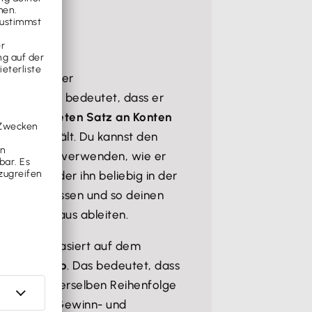
 04?
n sogenannter
ahmen. Das bedeutet, dass er
 vorbereiteten Satz an Konten
lassen
enthält. Du kannst den
tweder so verwenden, wie er
t wurde, oder ihn beliebig in der
tware anpassen und so deinen
tenplan daraus ableiten.
n SKR 04 basiert auf dem
rungsprinzip
. Das bedeutet, dass
r Konten derselben Reihenfolge
 und in der Gewinn- und