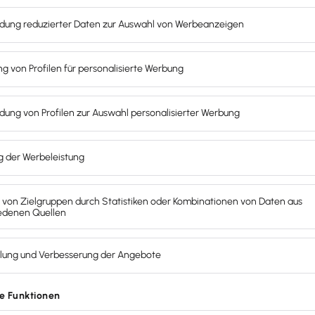
Verlustrechnung (
typischerweise i
unterteilt:
0: Anlagev
1: Umlaufve
2: Eigenkapi
3: Fremdkapi
4: Betrieblic
5 und 6: Be
7: Weitere 
8: nicht bele
9: Vortrags-