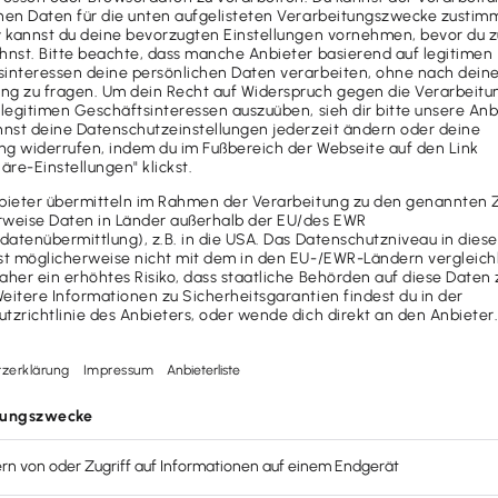
en SKR 04
Definition
einbinden
Was ist der SKR
Der SKR 04 ist ei
ardkontenrahmen
SKR 03
Standardkontenr
ividuell anpassen
. So
einen von DATEV
n Erstellung des
verschiedener K
lerfreie doppelte
Kontenrahmen en
 ganz einfach an deine
von DATEV erstell
uellen Kontenplan ab und
Buchhaltungssof
rehen
!
individuellen Kon
Der Kontenrahme
Abschlussgliede
die Anordnung de
wie in der Bilanz