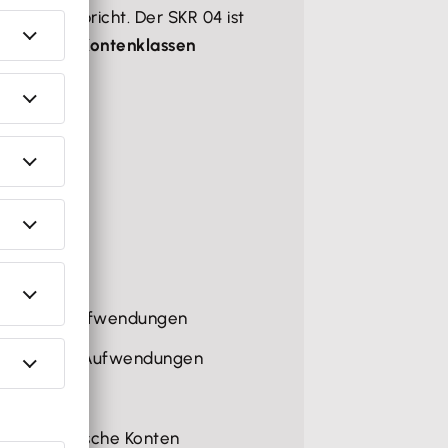
GuV) entspricht. Der SKR 04 ist
n folgende
Kontenklassen
ermögen
rmögen
talkonten
talkonten
he Erträge
triebliche Aufwendungen
Erträge und Aufwendungen
gt
 und statistische Konten