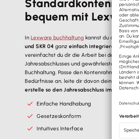
Standardkontenrahm
bequem mit Lexware 
In
Lexware buchhaltung
kannst du die Stand
und SKR 04
ganz
einfach integrieren und ind
vereinfachst du dir die Arbeit bei der korrekte
Jahresabschlusses und gewährleistest eine feh
Buchhaltung. Passe den Kontenrahmen SKR 04
Bedürfnisse an, leite dir davon deinen individ
erstelle so den Jahresabschluss im Handumd
Einfache Handhabung
Gesetzeskonform
Intuitives Interface