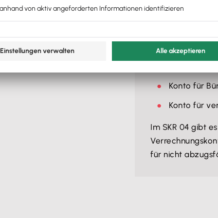
In den unterschie
entsprechende
U
SKR 04 beispielsw
Konto für s
Konto für Bü
Konto für v
Im SKR 04 gibt e
Verrechnungskont
für nicht abzugs