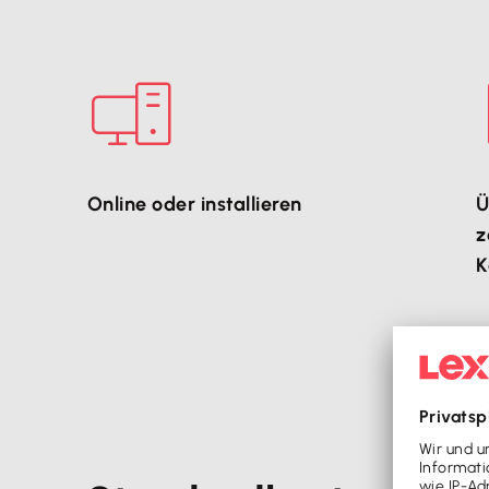
Online oder installieren
Ü
z
K