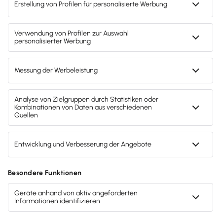
Gendergerechte Sprache
Privatsphäre-Einstellungen
Inhalte melden
Datenschutz
AGB
Lieferketten
Compliance